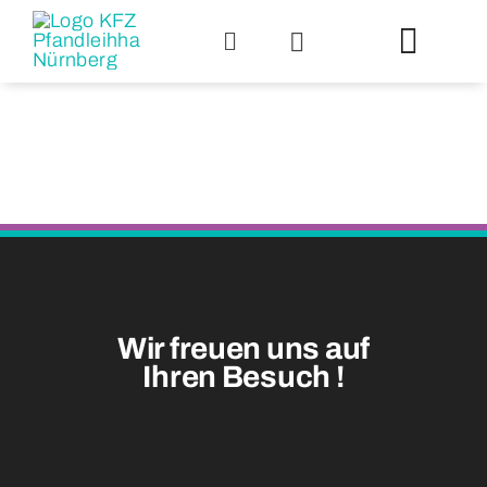
Zum
Inhalt
Toggl
springen
Navig
Über uns
Pfandkred
Scheckan
Wir freuen uns auf
Auktionsp
Ihren Besuch
!
An- und V