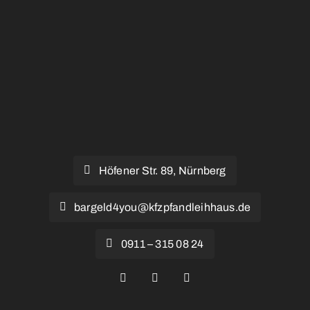
Kontakt
FAQ
Höfener Str. 89, Nürnberg
bargeld4you@kfzpfandleihhaus.de
0911 – 315 08 24