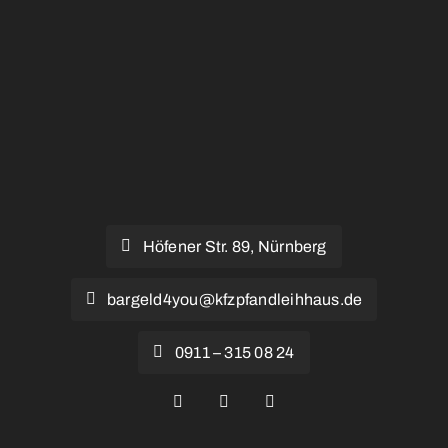
Kontakt
FAQ
Höfener Str. 89, Nürnberg
bargeld4you@kfzpfandleihhaus.de
0911 – 315 08 24