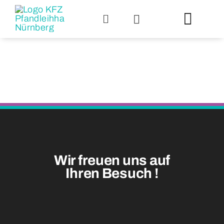
Zum
Inhalt
Toggl
springen
Navig
Über uns
Pfandkred
Scheckan
Wir freuen uns auf
Auktionsp
Ihren Besuch
!
An- und V