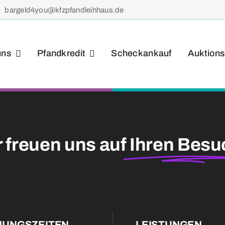
bargeld4you@kfzpfandleihhaus.de
uns
Pfandkredit
Scheckankauf
Auktions
 freuen uns auf
Ihren Besu
NUNGSZEITEN
LEISTUNGEN