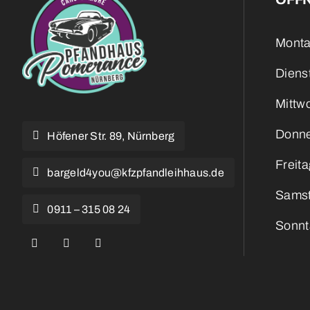
Monta
Diens
Mittw
Donne
Höfener Str. 89, Nürnberg
Freita
bargeld4you@kfzpfandleihhaus.de
Samst
0911 – 315 08 24
Sonnt