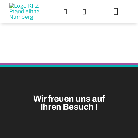
Zum
Inhalt
Toggl
springen
Navig
Über uns
Pfandkred
Scheckan
Wir freuen uns auf
Auktionsp
Ihren Besuch
!
An- und V