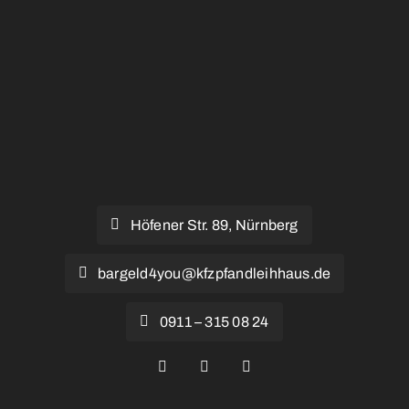
Kontakt
FAQ
Höfener Str. 89, Nürnberg
bargeld4you@kfzpfandleihhaus.de
0911 – 315 08 24